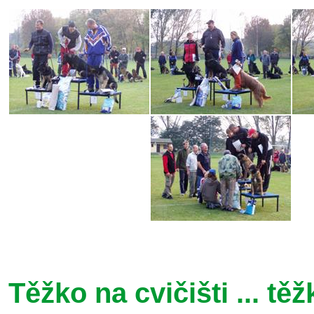
Těžko na cvičišti ... těžk