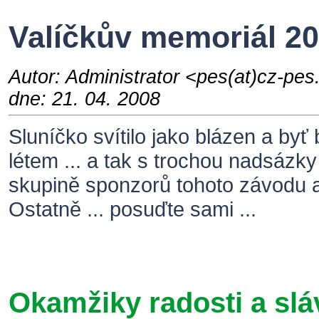
Valíčkův memoriál 2
Autor: Administrator <pes(at)cz-pe
dne: 21. 04. 2008
Sluníčko svítilo jako blázen a byť
létem ... a tak s trochou nadsázky 
skupině sponzorů tohoto závodu a
Ostatně ... posuďte sami ...
Okamžiky radosti a slá