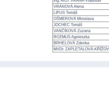
Ing. Arch. VRÁNA Vladislav
VRÁNOVÁ Alena
LIPUS Tomáš
OŠMEROVÁ Miroslava
JOCHEC Tomáš
VANČÍKOVÁ Zuzana
ROZMUS Agnieszka
BRHELOVÁ Zdenka
MVDr. ZAPLETALOVÁ-KŘÍŽOVÁ