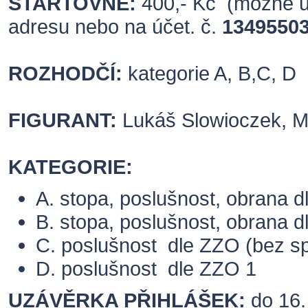
STARTOVNÉ:
400,- Kč (možné u
adresu nebo na účet. č.
13495503
ROZHODČÍ:
kategorie A, B,C, D 
FIGURANT:
Lukáš Slowioczek, Mi
KATEGORIE:
A. stopa, poslušnost, obrana d
B. stopa, poslušnost, obrana d
C. poslušnost dle ZZO (bez sp
D. poslušnost dle ZZO 1
UZÁVĚRKA PŘIHLÁŠEK:
do 16.