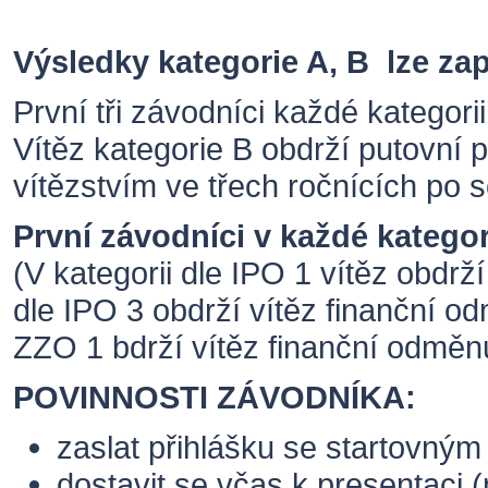
Výsledky kategorie A, B lze za
První tři závodníci každé kategor
Vítěz kategorie B obdrží putovní po
vítězstvím ve třech ročnících po 
První závodníci v každé katego
(V kategorii dle IPO 1 vítěz obdrž
dle IPO 3 obdrží vítěz finanční o
ZZO 1 bdrží vítěz finanční odměnu
POVINNOSTI ZÁVODNÍKA:
zaslat přihlášku se startovný
dostavit se včas k presentaci (