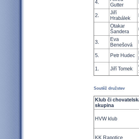
4.
Gutter
Jiří
2.
Hrabálek
Otakar
Šandera
Eva
3.
Benešová
5.
Petr Hudec
1.
Jiří Tomek
Soutěž družstev
Klub či chovatelsk
skupina
HVW klub
KK Rapotice