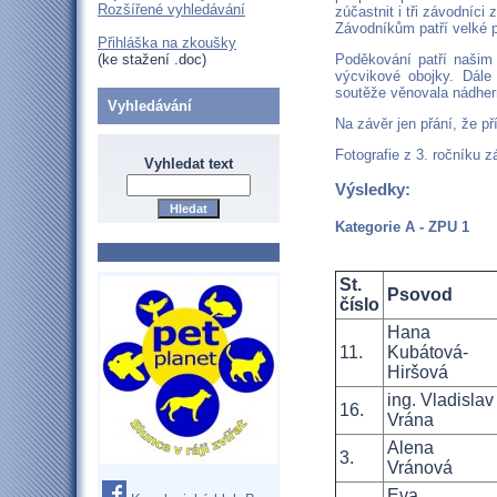
Rozšířené vyhledávání
zúčastnit i tři závodníci
Závodníkům patří velké 
Přihláška na zkoušky
(ke stažení .doc)
Poděkování patří naši
výcvikové obojky. Dál
soutěže věnovala nádhern
Vyhledávání
Na závěr jen přání, že p
Fotografie z 3. ročníku 
Vyhledat text
Výsledky:
Kategorie A - ZPU 1
St.
Psovod
číslo
Hana
11.
Kubátová-
Hiršová
ing. Vladislav
16.
Vrána
Alena
3.
Vránová
Eva