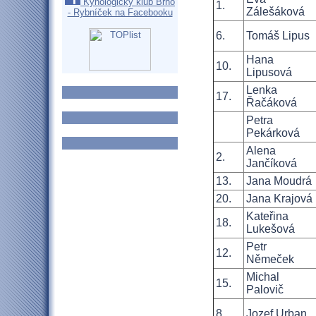
Kynologický klub Brno
1.
Zálešáková
- Rybníček na Facebooku
6.
Tomáš Lipus
Hana
10.
Lipusová
Lenka
17.
Řačáková
Petra
Pekárková
Alena
2.
Jančíková
13.
Jana Moudrá
20.
Jana Krajová
Kateřina
18.
Lukešová
Petr
12.
Němeček
Michal
15.
Palovič
8.
Jozef Urban