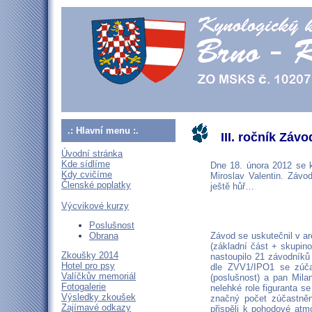
.: Hlavní menu :.
III. ročník Záv
Úvodní stránka
Kde sídlíme
Dne 18. února 2012 se k
Kdy cvičíme
Miroslav Valentin. Závo
Členské poplatky
ještě hůř…
Výcvikové kurzy
Poslušnost
Obrana
Závod se uskutečnil v a
(základní část + skupin
Zkoušky 2014
nastoupilo 21 závodníků 
Hotel pro psy
dle ZVV1/IPO1 se zúčas
Valíčkův memoriál
(poslušnost) a pan Mila
Fotogalerie
nelehké role figuranta s
Výsledky zkoušek
značný počet zúčastněn
Zajímavé odkazy
přispěli k pohodové atm