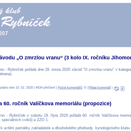
Závodu „O zmrzlou vranu“ (3 kolo IX. ročníku Jihomor
no - Rybníček pořádá dne 29. února 2020 závod "O zmrzlou vranu" v kategori
obrana).
ydáno dne 10. 02. 2020 | 4634 přečtení |
Počet komentářů
: 0 |
Přidat komentář
|
 60. ročník Valíčkova memoriálu (propozice)
rno - Rybníček v sobotu 19. října 2019 pořádá 60. ročník Valíčkova memor
z speciálních cviků) a ZZO 1.
k uctění památky zakladatele a dlouholetého předsedy kynologického klubu 