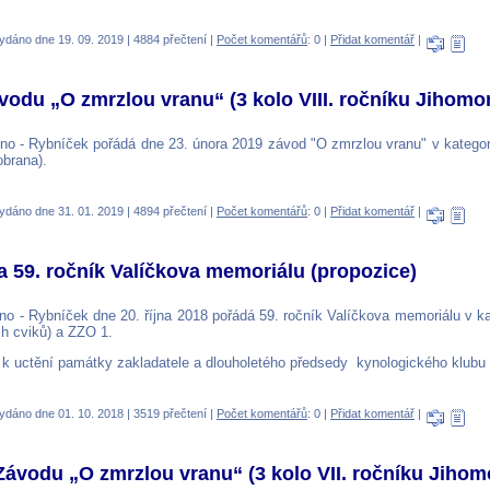
ydáno dne 19. 09. 2019 | 4884 přečtení |
Počet komentářů
: 0 |
Přidat komentář
|
ávodu „O zmrzlou vranu“ (3 kolo VIII. ročníku Jihomo
no - Rybníček pořádá dne 23. února 2019 závod "O zmrzlou vranu" v kategori
obrana).
ydáno dne 31. 01. 2019 | 4894 přečtení |
Počet komentářů
: 0 |
Přidat komentář
|
 59. ročník Valíčkova memoriálu (propozice)
no - Rybníček dne 20. října 2018 pořádá 59. ročník Valíčkova memoriálu v ka
h cviků) a ZZO 1.
k uctění památky zakladatele a dlouholetého předsedy kynologického klubu 
ydáno dne 01. 10. 2018 | 3519 přečtení |
Počet komentářů
: 0 |
Přidat komentář
|
k Závodu „O zmrzlou vranu“ (3 kolo VII. ročníku Jihom