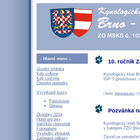
.: Hlavní menu :.
10. ročník 
Úvodní stránka
Kde sídlíme
Kynologický klub Br
Kdy cvičíme
IGP 3 (poslušnost, 
Členské poplatky
Výcvikové kurzy
| Autor:
Administrator
| V
Poslušnost
Obrana
Pozvánka na
Zkoušky 2014
Hotel pro psy
Kynologický klub B
Valíčkův memoriál
v kategorii ZZO (be
Fotogalerie
Výsledky zkoušek
Závod se uskuteční 
Zajímavé odkazy