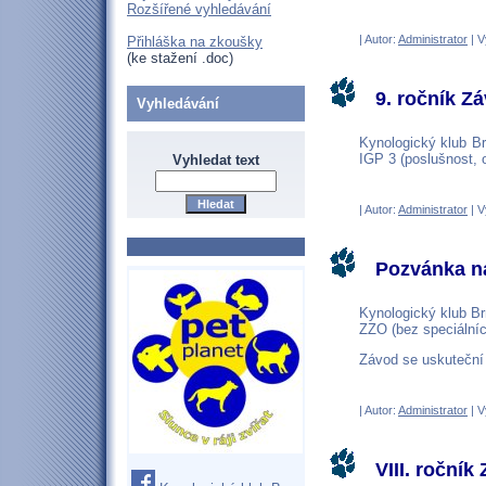
Rozšířené vyhledávání
| Autor:
Administrator
| V
Přihláška na zkoušky
(ke stažení .doc)
9. ročník Z
Vyhledávání
Kynologický klub Br
IGP 3 (poslušnost, 
Vyhledat text
| Autor:
Administrator
| V
Pozvánka na
Kynologický klub Br
ZZO (bez speciálníc
Závod se uskuteční 
| Autor:
Administrator
| V
VIII. roční