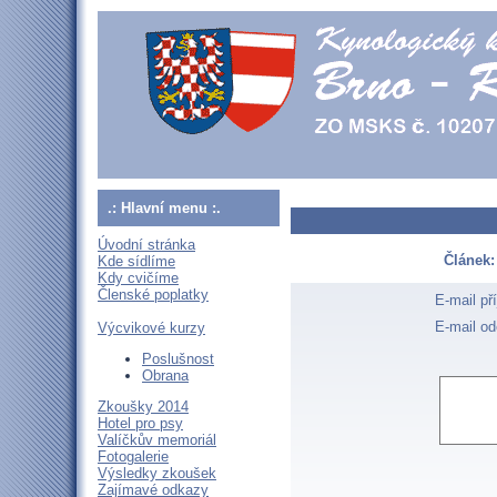
.: Hlavní menu :.
Úvodní stránka
Článek:
Kde sídlíme
Kdy cvičíme
Členské poplatky
E-mail př
E-mail od
Výcvikové kurzy
Poslušnost
Obrana
Zkoušky 2014
Hotel pro psy
Valíčkův memoriál
Fotogalerie
Výsledky zkoušek
Zajímavé odkazy