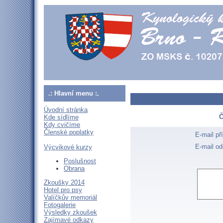
.: Hlavní menu :.
Úvodní stránka
Č
Kde sídlíme
Kdy cvičíme
Členské poplatky
E-mail př
E-mail od
Výcvikové kurzy
Poslušnost
Obrana
Zkoušky 2014
Hotel pro psy
Valíčkův memoriál
Fotogalerie
Výsledky zkoušek
Zajímavé odkazy