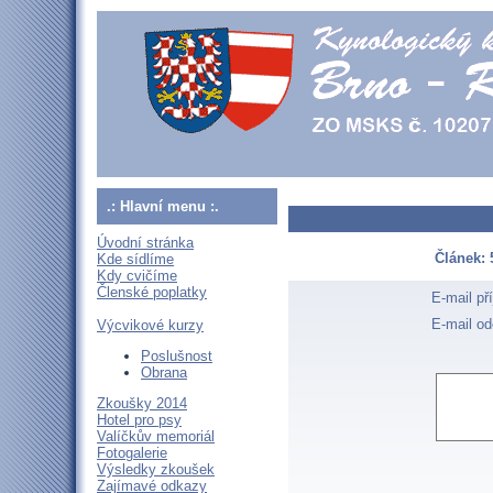
.: Hlavní menu :.
Úvodní stránka
Článek: 
Kde sídlíme
Kdy cvičíme
Členské poplatky
E-mail př
E-mail od
Výcvikové kurzy
Poslušnost
Obrana
Zkoušky 2014
Hotel pro psy
Valíčkův memoriál
Fotogalerie
Výsledky zkoušek
Zajímavé odkazy