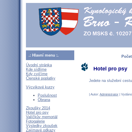
.: Hlavní menu :.
Počet
Úvodní stránka
Hotel pro psy
Kde sídlíme
Kdy cvičíme
Členské poplatky
Jedete na služební cestu
Výcvikové kurzy
| Autor:
Administrator
| Vydáno 
Poslušnost
Obrana
Zkoušky 2014
Hotel pro psy
Valíčkův memoriál
Fotogalerie
Výsledky zkoušek
Zajímavé odkazy