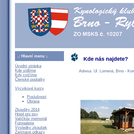
.: Hlavní menu :.
Kde nás najdete?
Úvodní stránka
Kde sídlíme
Adresa: Ul. Lomená, Brno - Ko
Kdy cvičíme
Členské poplatky
Výcvikové kurzy
Poslušnost
Obrana
Zkoušky 2014
Hotel pro psy
Valíčkův memoriál
Fotogalerie
Výsledky zkoušek
Zajímavé odkazy