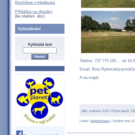
Rozšířené vyhledávání
Přihláška na zkoušky
(ke stažení .doc)
Vyhledávání
Vyhledat text
Telefon: 737 775 150 ... od 10:
Email: Brno.Rybnicek(zavináč
A na mapě:
[Akt. známka: 0,91 / Počet hlasů: 23
| Autor:
Administrator
| Vydáno dne 12.