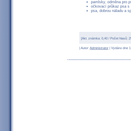
pamlsky, odměna pro psa
očkovací průkaz psa s p
psa, dobrou náladu a spo
[Akt. známka: 0,40 / Počet hlasů: 
| Autor:
Administrator
| Vydáno dne 12