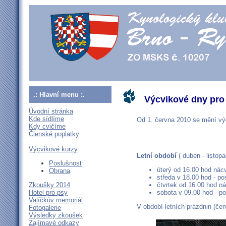
.: Hlavní menu :.
Výcvikové dny pro
Úvodní stránka
Kde sídlíme
Od 1. června 2010 se mění vý
Kdy cvičíme
Členské poplatky
Výcvikové kurzy
Letní období
( duben - listopa
Poslušnost
úterý od 16.00 hod nácv
Obrana
středa v 18.00 hod - po
Zkoušky 2014
čtvrtek od 16.00 hod ná
Hotel pro psy
sobota v 09.00 hod - p
Valíčkův memoriál
V období letních prázdnin (če
Fotogalerie
Výsledky zkoušek
Zajímavé odkazy