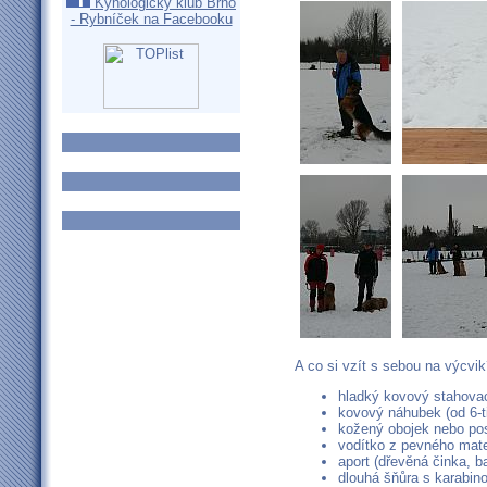
Kynologický klub Brno
- Rybníček na Facebooku
A co si vzít s sebou na výcvi
hladký kovový stahova
kovový náhubek (od 6-t
kožený obojek nebo pos
vodítko z pevného mate
aport (dřevěná činka, b
dlouhá šňůra s karabino