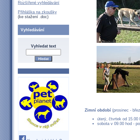
Rozšířené vyhledávání
Přihláška na zkoušky
(ke stažení .doc)
Vyhledávání
Vyhledat text
Zimní období
(prosinec - bře
úterý, čtvrtek od 15.00
sobota v 09.00 hod - p