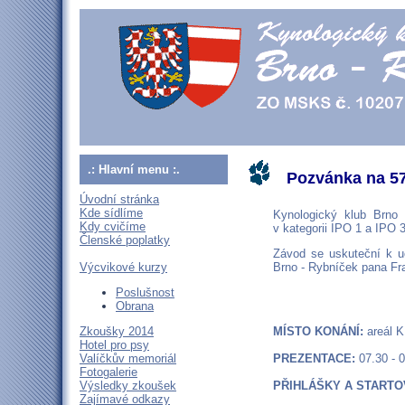
.: Hlavní menu :.
Pozvánka na 57
Úvodní stránka
Kde sídlíme
Kynologický klub Brno 
Kdy cvičíme
v kategorii IPO 1 a IPO 
Členské poplatky
Závod se uskuteční k u
Výcvikové kurzy
Brno - Rybníček pana Fra
Poslušnost
Obrana
Zkoušky 2014
MÍSTO KONÁNÍ:
areál K
Hotel pro psy
Valíčkův memoriál
PREZENTACE:
07.30 - 
Fotogalerie
Výsledky zkoušek
PŘIHLÁŠKY A STARTO
Zajímavé odkazy