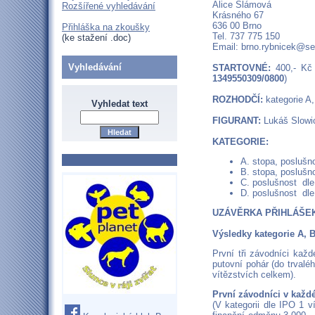
Alice Slámová
Rozšířené vyhledávání
Krásného 67
636 00 Brno
Přihláška na zkoušky
Tel. 737 775 150
(ke stažení .doc)
Email: brno.rybnicek@s
Vyhledávání
STARTOVNÉ:
400,- Kč 
1349550309/0800
)
ROZHODČÍ:
kategorie A,
Vyhledat text
FIGURANT:
Lukáš Slowio
KATEGORIE:
A. stopa, poslušn
B. stopa, poslušn
C. poslušnost dle
D. poslušnost dl
UZÁVĚRKA PŘIHLÁŠEK
Výsledky kategorie A, 
První tři závodníci kaž
putovní pohár (do trvalé
vítězstvích celkem).
První závodníci v každ
(V kategorii dle IPO 1 v