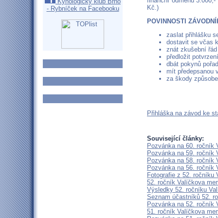
finanční odměnu 3.000,-
Kynologický klub Brno
Kč.)
- Rybníček na Facebooku
POVINNOSTI ZÁVODNÍ
zaslat přihlášku 
dostavit se včas k
znát zkušební řád 
předložit potvrze
dbát pokynů pořad
mít předepsanou v
za škody způsob
Přihláška na závod ke st
Související články:
Pozvánka na 60. ročník 
Pozvánka na 59. ročník 
Pozvánka na 58. ročník 
Pozvánka na 56. ročník 
Fotografie z 52. ročníku
52. ročník Valíčkova me
Výsledky 52. ročníku Va
Seznam účastníků 52. ro
Pozvánka na 52. ročník 
51. ročník Valíčkova me