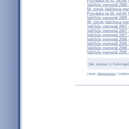
Pozvánka na 51. ročník 
Valíčkův memoriál 2009 -
50. ročník Valíčkova me
Pozvánka na 50. ročník 
Valíčkův memoriál 2008 -
49. ročník Valíčkova me
Valíčkův memoriál 2007
Valíčkův memoriál 2007 -
Valíčkův memoriál 2007 -
Valíčkův memoriál 2006
Valíčkův memoriál 2006 -
Valíčkův memoriál 2006 -
Valíčkův memoriál 2005 -
[Akt. známka: 0 / Počet hlas
| Autor:
Administrator
| Vydáno 