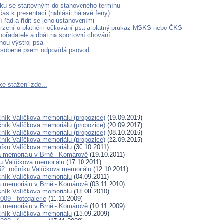
ášku se startovným do stanoveného termínu
čas k presentaci (nahlásit háravé feny)
 řád a řídit se jeho ustanoveními
tvrzení o platném očkování psa a platný průkaz MSKS nebo ČKS
pořadatele a dbát na sportovní chování
nou výstroj psa
ůsobené psem odpovídá psovod
ke stažení zde...
ník Valíčkova memoriálu (propozice)
(19.09.2019)
ník Valíčkova memoriálu (propozice)
(20.09.2017)
ník Valíčkova memoriálu (propozice)
(08.10.2016)
ník Valíčkova memoriálu (propozice)
(22.09.2015)
čníku Valíčkova memoriálu
(30.10.2011)
va memoriálu v Brně - Komárově
(19.10.2011)
ku Valíčkova memoriálu
(17.10.2011)
2. ročníku Valíčkova memoriálu
(12.10.2011)
čník Valíčkova memoriálu
(04.09.2011)
va memoriálu v Brně - Komárově
(03.11.2010)
čník Valíčkova memoriálu
(18.08.2010)
009 - fotogalerie
(11.11.2009)
va memoriálu v Brně - Komárově
(10.11.2009)
čník Valíčkova memoriálu
(13.09.2009)