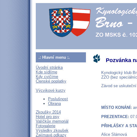
.: Hlavní menu :.
Pozvánka na
Úvodní stránka
Kde sídlíme
Kynologický klub Br
Kdy cvičíme
ZZO (bez speciálníc
Členské poplatky
Závod se uskuteční 
Výcvikové kurzy
Poslušnost
Obrana
MÍSTO KONÁNÍ:
ar
Zkoušky 2014
Hotel pro psy
PREZENTACE:
07.
Valíčkův memoriál
Fotogalerie
PŘIHLÁŠKY A ST
Výsledky zkoušek
Alice Slámová
Zajímavé odkazy