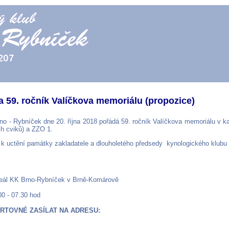
 59. ročník Valíčkova memoriálu (propozice)
no - Rybníček dne 20. října 2018 pořádá 59. ročník Valíčkova memoriálu v ka
h cviků) a ZZO 1.
k uctění památky zakladatele a dlouholetého předsedy kynologického klubu 
eál KK Brno-Rybníček v Brně-Komárově
00 - 07.30 hod
ARTOVNÉ ZASÍLAT NA ADRESU: