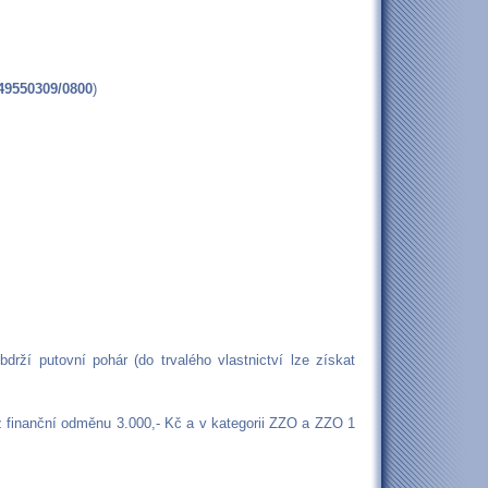
49550309/0800
)
drží putovní pohár (do trvalého vlastnictví lze získat
těz finanční odměnu 3.000,- Kč a v kategorii ZZO a ZZO 1