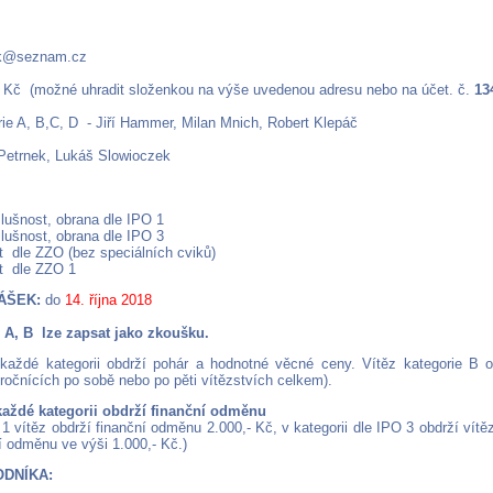
cek@seznam.cz
 Kč (možné uhradit složenkou na výše uvedenou adresu nebo na účet. č.
13
ie A, B,C, D - Jiří Hammer, Milan Mnich, Robert Klepáč
Petrnek, Lukáš Slowioczek
slušnost, obrana dle IPO 1
slušnost, obrana dle IPO 3
t dle ZZO (bez speciálních cviků)
t dle ZZO 1
ÁŠEK:
do
14. října 2018
 A, B lze zapsat jako zkoušku.
 každé kategorii obdrží pohár a hodnotné věcné ceny. Vítěz kategorie B ob
 ročnících po sobě nebo po pěti vítězstvích celkem).
každé kategorii obdrží finanční odměnu
O 1 vítěz obdrží finanční odměnu 2.000,- Kč, v kategorii dle IPO 3 obdrží ví
ní odměnu ve výši 1.000,- Kč.)
ODNÍKA: