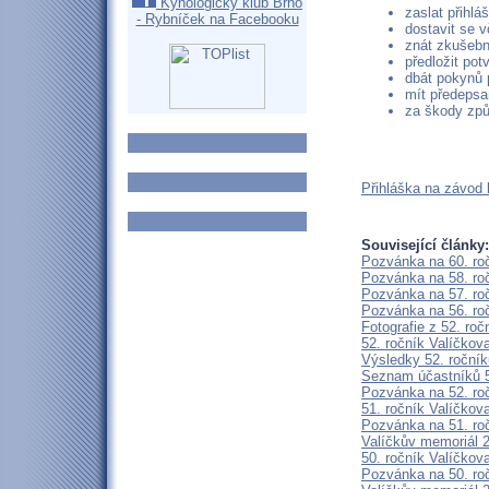
Kynologický klub Brno
zaslat přihl
- Rybníček na Facebooku
dostavit se v
znát zkušební
předložit po
dbát pokynů 
mít předepsa
za škody zp
Přihláška na závod 
Související články:
Pozvánka na 60. roč
Pozvánka na 58. roč
Pozvánka na 57. roč
Pozvánka na 56. roč
Fotografie z 52. ro
52. ročník Valíčko
Výsledky 52. roční
Seznam účastníků 5
Pozvánka na 52. ro
51. ročník Valíčko
Pozvánka na 51. ro
Valíčkův memoriál 2
50. ročník Valíčko
Pozvánka na 50. ro