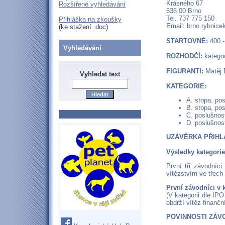
Krásného 67
Rozšířené vyhledávání
636 00 Brno
Tel. 737 775 150
Přihláška na zkoušky
Email: brno.rybni
(ke stažení .doc)
STARTOVNÉ:
400,-
Vyhledávání
ROZHODČÍ:
kategor
FIGURANTI:
Matěj 
Vyhledat text
KATEGORIE:
A. stopa, po
B. stopa, po
C. poslušnos
D. poslušnos
UZÁVĚRKA PŘIHL
Výsledky kategorie
První tři závodníci
vítězstvím ve třech
První závodníci v 
(V kategorii dle IP
obdrží vítěz finanč
POVINNOSTI ZÁV