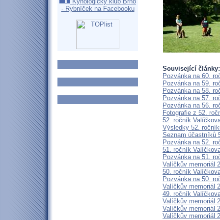
Kynologický klub Brno
- Rybníček na Facebooku
Související články:
Pozvánka na 60. roč
Pozvánka na 59. roč
Pozvánka na 58. roč
Pozvánka na 57. roč
Pozvánka na 56. roč
Fotografie z 52. ro
52. ročník Valíčko
Výsledky 52. roční
Seznam účastníků 5
Pozvánka na 52. ro
51. ročník Valíčko
Pozvánka na 51. ro
Valíčkův memoriál 2
50. ročník Valíčko
Pozvánka na 50. ro
Valíčkův memoriál 2
49. ročník Valíčko
Valíčkův memoriál 
Valíčkův memoriál 2
Valíčkův memoriál 2