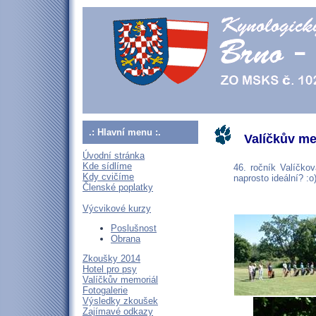
.: Hlavní menu :.
Valíčkův me
Úvodní stránka
Kde sídlíme
46. ročník Valíčko
Kdy cvičíme
naprosto ideální? :o
Členské poplatky
Výcvikové kurzy
Poslušnost
Obrana
Zkoušky 2014
Hotel pro psy
Valíčkův memoriál
Fotogalerie
Výsledky zkoušek
Zajímavé odkazy