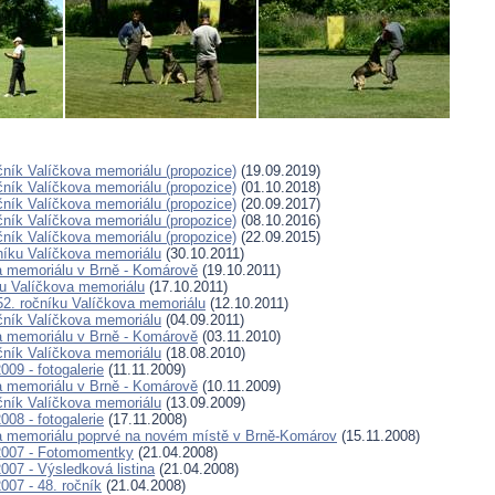
ník Valíčkova memoriálu (propozice)
(19.09.2019)
ník Valíčkova memoriálu (propozice)
(01.10.2018)
ník Valíčkova memoriálu (propozice)
(20.09.2017)
ník Valíčkova memoriálu (propozice)
(08.10.2016)
ník Valíčkova memoriálu (propozice)
(22.09.2015)
čníku Valíčkova memoriálu
(30.10.2011)
va memoriálu v Brně - Komárově
(19.10.2011)
ku Valíčkova memoriálu
(17.10.2011)
2. ročníku Valíčkova memoriálu
(12.10.2011)
čník Valíčkova memoriálu
(04.09.2011)
va memoriálu v Brně - Komárově
(03.11.2010)
čník Valíčkova memoriálu
(18.08.2010)
009 - fotogalerie
(11.11.2009)
va memoriálu v Brně - Komárově
(10.11.2009)
čník Valíčkova memoriálu
(13.09.2009)
008 - fotogalerie
(17.11.2008)
va memoriálu poprvé na novém místě v Brně-Komárov
(15.11.2008)
2007 - Fotomomentky
(21.04.2008)
007 - Výsledková listina
(21.04.2008)
007 - 48. ročník
(21.04.2008)